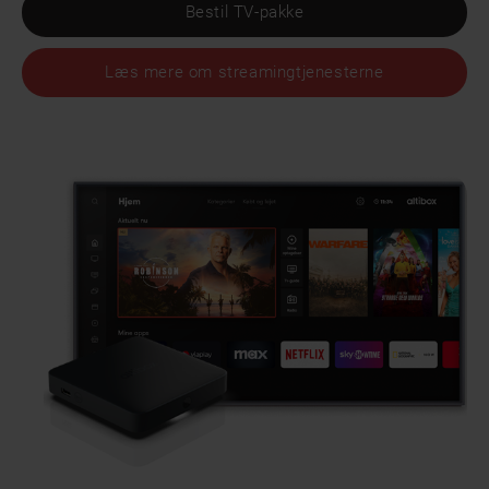
Bestil TV-pakke
Læs mere om streamingtjenesterne