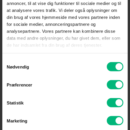
annoncer, til at vise dig funktioner til sociale medier og til
at analysere vores trafik. Vi deler også oplysninger om
din brug af vores hjemmeside med vores partnere inden
for sociale medier, annonceringspartnere og
analysepartnere. Vores partnere kan kombinere disse
data med andre oplysninger, du har givet dem, eller som
de har indsamlet fra din brug af deres tjenester.
Samtykkevalg
Nødvendig
Præferencer
Statistik
Hent vores app og se TV på
Marketing
alle dine enheder