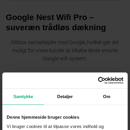
Google Nest Wifi Pro –
suveræn trådløs dækning
Altibox samarbejder med Google, hvilket gør det
muligt for vores kunder at tilkøbe deres smarte
Google wifi-system.
Med Google Nest Wifi Pro får du et smart wifi-
system med flere wifi-punkter, som sikrer din
bolig et hurtigt og stabilt trådløst netværk i alle rum
Samtykke
Detaljer
Om
og på alle dine enheder.
Denne hjemmeside bruger cookies
Læs mere om Google Nest Wifi Pro
Vi bruger cookies til at tilpasse vores indhold og