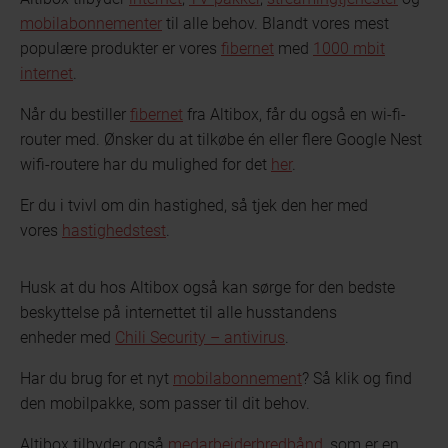
mobilabonnementer
til alle behov. Blandt vores mest
populære produkter er vores
fibernet
med
1000 mbit
internet
.
Når du bestiller
fibernet
fra Altibox, får du også en wi-fi-
router med. Ønsker du at tilkøbe én eller flere Google Nest
wifi-routere har du mulighed for det
her
.
Er du i tvivl om din hastighed, så tjek den her med
vores
hastighedstest
.
Husk at du hos Altibox også kan sørge for den bedste
beskyttelse på internettet til alle husstandens
enheder med
Chili Security – antivirus
.
Har du brug for et nyt
mobilabonnement
? Så klik og find
den mobilpakke, som passer til dit behov.
Altibox tilbyder også
medarbejderbredbånd
, som er en