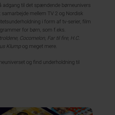
å adgang til det spændende børneunivers
f et samarbejde mellem TV 2 og Nordisk
litetsunderholdning i form af tv-serier, film
grammer for børn, som f.eks.
dene, Cocomelon, Far til fire, H.C.
mus Klump
og meget mere.
neuniverset og find underholdning til