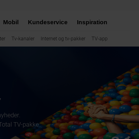
Mobil
Kundeservice
Inspiration
ter
Tv-kanaler
Internet og tv-pakker
TV-app
y
nyheder.
 Total TV-pakke