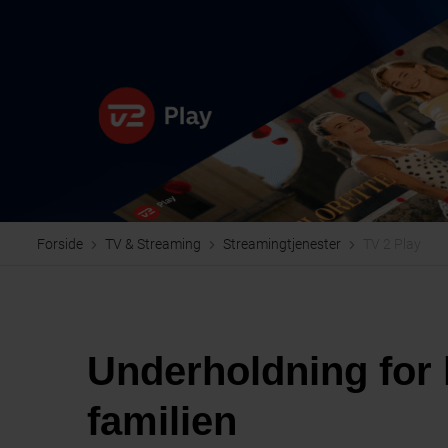
Forside
TV & Streaming
Streamingtjenester
TV 2 Play
Underholdning for 
familien