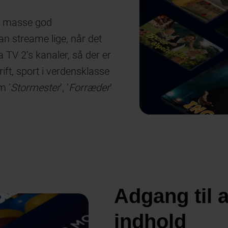
 masse god
an streame lige, når det
a TV 2’s kanaler, så der er
ift, sport i verdensklasse
m ’
Stormester
’, ’
Forræder
’
Adgang til a
indhold