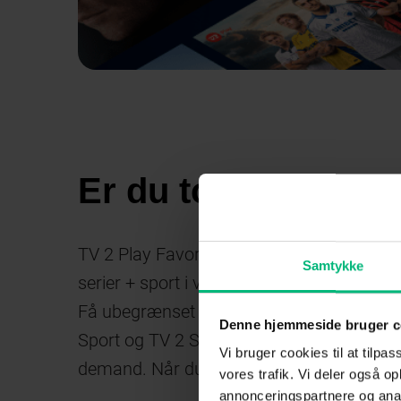
Er du tosset med s
TV 2 Play Favorit + Sport Partner – Stream
Samtykke
serier + sport i verdensklasse
Få ubegrænset adgang til alle TV 2s syv li
Denne hjemmeside bruger c
Sport og TV 2 Sport X) og alle TV 2s ser
Vi bruger cookies til at tilpas
demand. Når du vil, og hvor du vil.
vores trafik. Vi deler også 
annonceringspartnere og anal