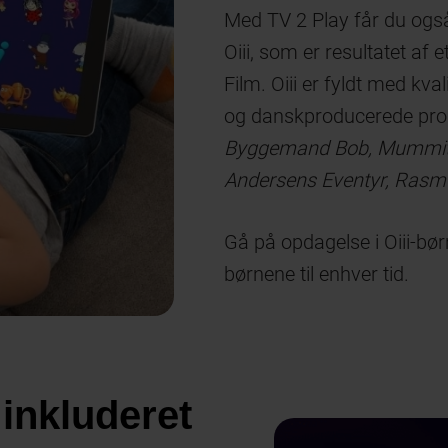
Med TV 2 Play får du ogs
Oiii, som er resultatet a
Film. Oiii er fyldt med kva
og danskproducerede pro
Byggemand Bob, Mummitrol
Andersens Eventyr, Ras
Gå på opdagelse i Oiii-bør
børnene til enhver tid.
inkluderet