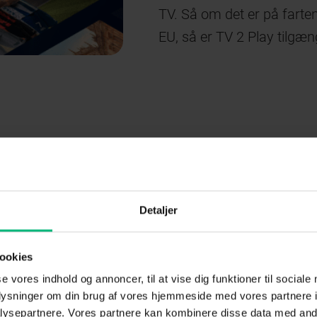
TV. Så om det er på farten
EU, så er TV 2 Play tilgæng
port?
 alle TV 2s livekanaler og
Detaljer
vekanaler (inklusiv TV 2
ookies
ier og programmer on
se vores indhold og annoncer, til at vise dig funktioner til sociale
oplysninger om din brug af vores hjemmeside med vores partnere i
ysepartnere. Vores partnere kan kombinere disse data med andr