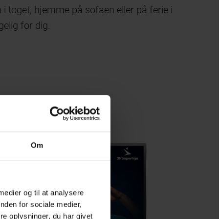
 i toget, hjemme på sofaen eller på ferie i
elig for dig.
Om
 medier og til at analysere
nden for sociale medier,
e oplysninger, du har givet