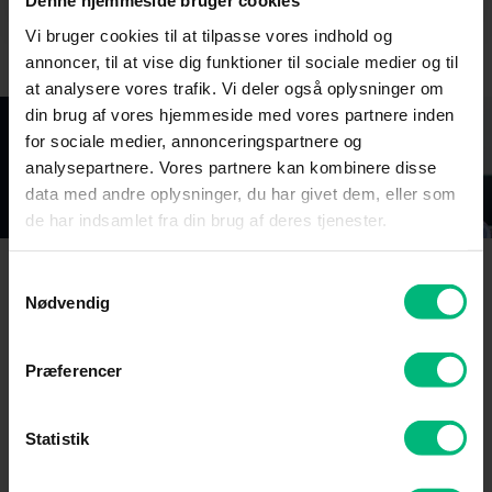
Denne hjemmeside bruger cookies
Vi bruger cookies til at tilpasse vores indhold og
annoncer, til at vise dig funktioner til sociale medier og til
at analysere vores trafik. Vi deler også oplysninger om
din brug af vores hjemmeside med vores partnere inden
for sociale medier, annonceringspartnere og
analysepartnere. Vores partnere kan kombinere disse
data med andre oplysninger, du har givet dem, eller som
de har indsamlet fra din brug af deres tjenester.
Samtykkevalg
Nødvendig
Åbningstider i
kundeservice, salg og
Præferencer
teknisk support
Statistik
Vi er her for at hjælpe dig, og du kan få hjælp på flere
måder.