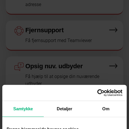
adresse
Fjernsupport
Få fjernsupport med Teamviewer
Opsig nuv. udbyder
Få hjælp til at opsige din nuværende
udbyder
Driftstatus
Samtykke
Detaljer
Om
Meldinger vedr. forstyrrelser, udfald
eller systemopdateringer