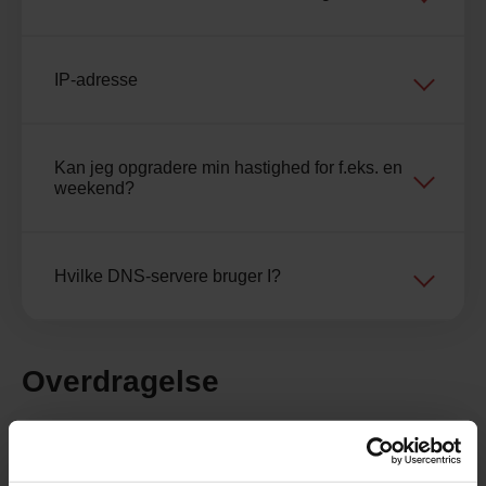
IP-adresse
Kan jeg opgradere min hastighed for f.eks. en
weekend?
Hvilke DNS-servere bruger I?
Overdragelse
Kan jeg overdrage mit abonnement?