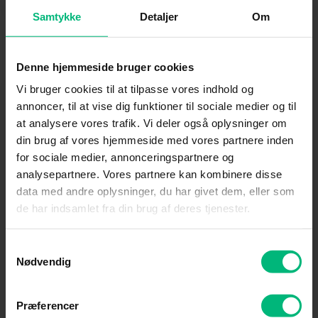
Samtykke
Detaljer
Om
Opsigelser
Denne hjemmeside bruger cookies
Vi bruger cookies til at tilpasse vores indhold og
annoncer, til at vise dig funktioner til sociale medier og til
Hvordan kan jeg opsige mine produkter hos
Altibox?
at analysere vores trafik. Vi deler også oplysninger om
din brug af vores hjemmeside med vores partnere inden
for sociale medier, annonceringspartnere og
analysepartnere. Vores partnere kan kombinere disse
Hvordan ved jeg, at I har modtaget opsigelsen?
data med andre oplysninger, du har givet dem, eller som
de har indsamlet fra din brug af deres tjenester.
Hvilket udstyr skal jeg returnere ved opsigelse?
Samtykkevalg
Nødvendig
Kan jeg trække min opsigelse tilbage?
Præferencer