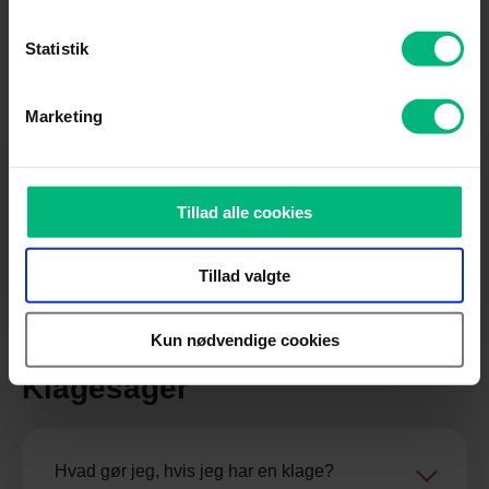
Statistik
Annulleringer
Marketing
Jeg ønsker at annullere min bestilling, kan jeg
det?
Tillad alle cookies
Hvordan ved jeg, at I har modtaget
Tillad valgte
annulleringen?
Kun nødvendige cookies
Klagesager
Hvad gør jeg, hvis jeg har en klage?