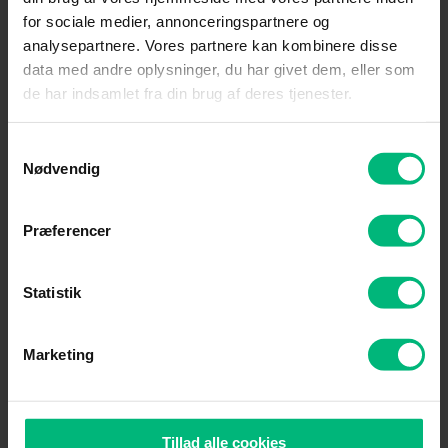
for sociale medier, annonceringspartnere og
analysepartnere. Vores partnere kan kombinere disse
data med andre oplysninger, du har givet dem, eller som
de har indsamlet fra din brug af deres tjenester.
Bedste internet til gaming
Samtykkevalg
Nødvendig
Vil du game uden lag og irriterende afbrydelser? Se
hvad der skal til for at få et stabilt og hurtigt internet,
Præferencer
der kan følge med.
Statistik
Læs mere her
Marketing
Tillad alle cookies