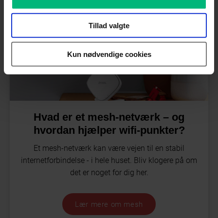
Tillad valgte
Kun nødvendige cookies
Hvad er et mesh-netværk – og
hvordan hjælper wifi-punkter?
Et mesh-netværk kan være vejen til en stabil
internetforbindelse - i hele huset. Bliv klogere på om
det er noget for dig her.
Lær mere om mesh