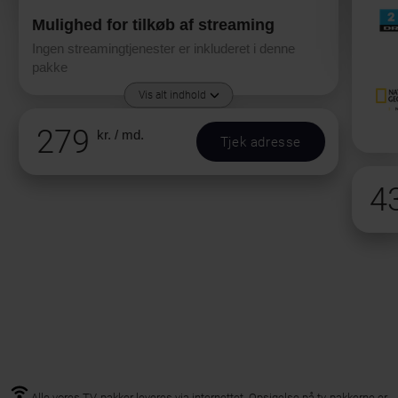
Mulighed for tilkøb af streaming
Ingen streamingtjenester er inkluderet i denne
pakke
Vis alt indhold
279
kr. / md.
Tjek adresse
4
Alle vores TV-pakker leveres via internettet. Opsigelse på tv-pakkerne er