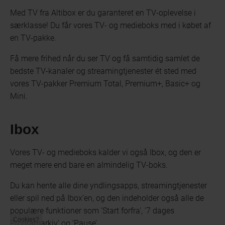
Med TV fra Altibox er du garanteret en TV-oplevelse i
særklasse! Du får vores TV- og medieboks med i købet af
en TV-pakke.
Få mere frihed når du ser TV og få samtidig samlet de
bedste TV-kanaler og streamingtjenester ét sted med
vores TV-pakker Premium Total, Premium+, Basic+ og
Mini.
Ibox
Vores TV- og medieboks kalder vi også Ibox, og den er
meget mere end bare en almindelig TV-boks.
Du kan hente alle dine yndlingsapps, streamingtjenester
eller spil ned på Ibox’en, og den indeholder også alle de
populære funktioner som ‘Start forfra’, ‘7 dages
Cookies?
Programarkiv’ og ‘Pause’.