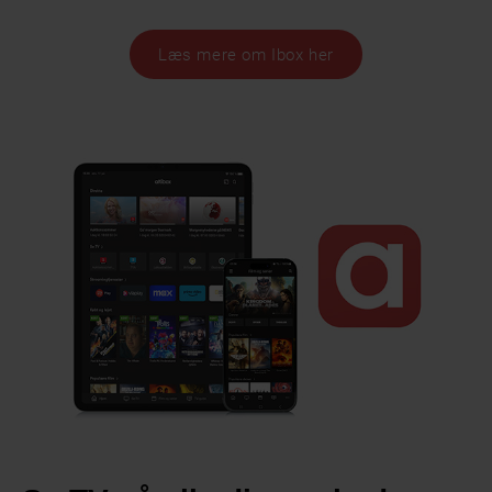
Læs mere om Ibox her