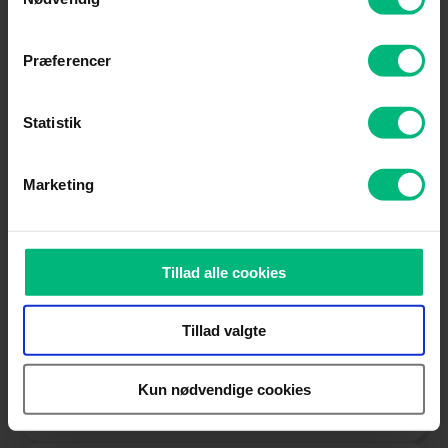
Info
Præferencer
Statistik
70,-
kr./md.
Marketing
Info
Tillad alle cookies
Tillad valgte
50,-
Kun nødvendige cookies
kr./md.
Info