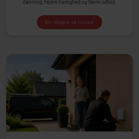
dækning, højere hastighed og færre udfald.
Bliv klogere på routere