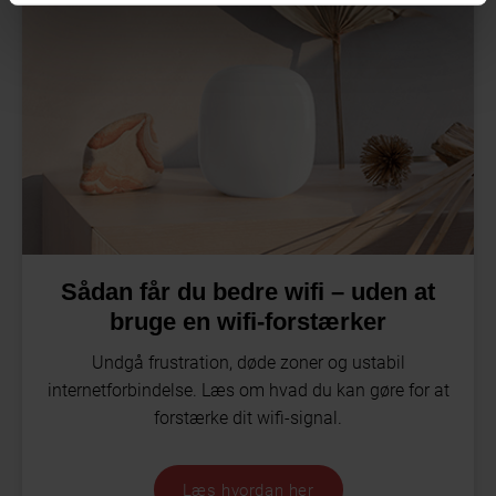
Sådan får du bedre wifi – uden at
bruge en wifi-forstærker
Undgå frustration, døde zoner og ustabil
internetforbindelse. Læs om hvad du kan gøre for at
forstærke dit wifi-signal.
Læs hvordan her