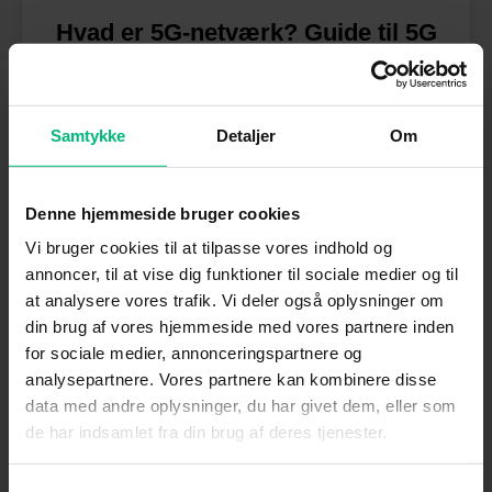
Hvad er 5G-netværk? Guide til 5G
hastighed
Læs alt om 5G: Bliv klogere på hvordan det mobile
netværk fungerer, hvor hurtigt det er og dets mange
Samtykke
Detaljer
Om
fordele (og ulemper).
Denne hjemmeside bruger cookies
Læs mere her
Vi bruger cookies til at tilpasse vores indhold og
annoncer, til at vise dig funktioner til sociale medier og til
at analysere vores trafik. Vi deler også oplysninger om
din brug af vores hjemmeside med vores partnere inden
for sociale medier, annonceringspartnere og
analysepartnere. Vores partnere kan kombinere disse
data med andre oplysninger, du har givet dem, eller som
de har indsamlet fra din brug af deres tjenester.
Samtykkevalg