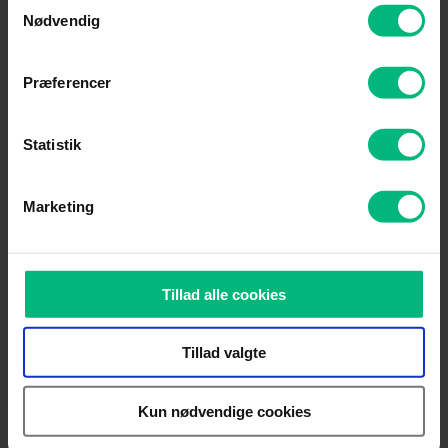
Nødvendig
Præferencer
Tag kontrol over dit skærmforbrug
Statistik
Marketing
Skærmen fylder mere og mere i vores liv - ofte lidt
for meget. Læs med her og få nogle tips til hvordan
du kan kontrollere skærmforbruget.
Tillad alle cookies
Læs hvordan her
Tillad valgte
Kun nødvendige cookies