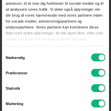
annoncer, til at vise dig funktioner til sociale medier og til
at analysere vores trafik. Vi deler også oplysninger om
din brug af vores hjemmeside med vores partnere inden
for sociale medier, annonceringspartnere og
analysepartnere. Vores partnere kan kombinere disse
data med andre oplysninger, du har givet dem, eller som
de har indsamlet fra din brug af deres tjenester.
Samtykkevalg
Nødvendig
Præferencer
Statistik
Sådan vælger du den rigtige
mesh-løsning
Marketing