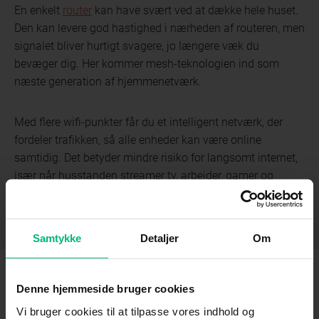
En enkelt
router
kan have svært ved at dække hele huset.
Den kan levere god hastighed i nærheden af routeren, men
signalet bliver hurtigt svagere, jo længere væk du
bevæger dig. Her kommer mesh-teknologien ind som
næste generation af hjemmenetværk.
Med flere wifi-punkter får du et intelligent netværk, der
fordeler trafikken, så alle enheder kan være online
samtidig. Det betyder mindre risiko for langsomt internet,
især når husstanden streamer tv, arbejder, gamer og
uploader billeder på samme tid.
Samtykke
Detaljer
Om
Denne hjemmeside bruger cookies
Vi bruger cookies til at tilpasse vores indhold og