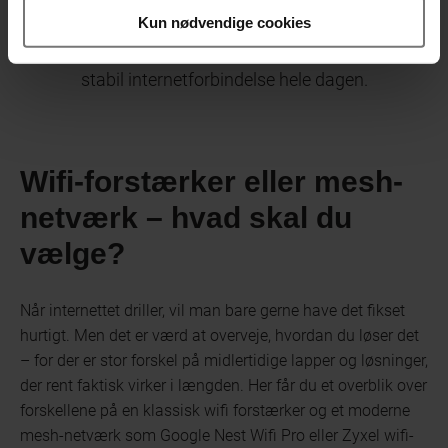
fungerer ekstra godt i hjem med flere etager, ved
Kun nødvendige cookies
trådløse enheder i alle rum, hvor der er behov for
stabil internetforbindelse hele dagen.
Wifi-forstærker eller mesh-
netværk – hvad skal du
vælge?
Når internettet driller, vil man bare gerne have det fikset
hurtigt. Men det er værd at overveje, hvordan du løser det
– for der er stor forskel på midlertidige lapper og løsninger,
der rent faktisk virker i længden. Her får du et overblik over
forskellene på en klassisk wifi forstærker og et moderne
mesh-netværk som Google Nest Wifi Pro eller Zyxel wifi-