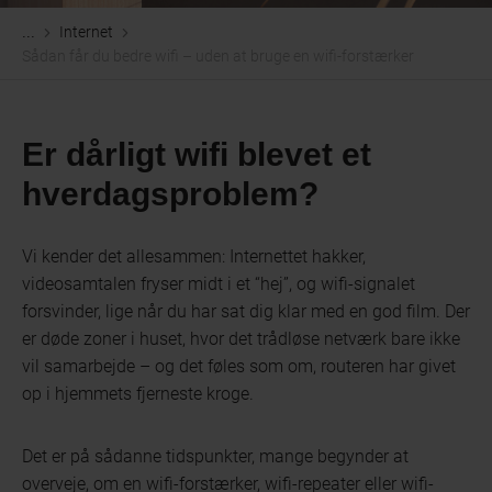
Internet
...
Sådan får du bedre wifi – uden at bruge en wifi-forstærker
Er dårligt wifi blevet et
hverdagsproblem?
Vi kender det allesammen: Internettet hakker,
videosamtalen fryser midt i et “hej”, og wifi-signalet
forsvinder, lige når du har sat dig klar med en god film. Der
er døde zoner i huset, hvor det trådløse netværk bare ikke
vil samarbejde – og det føles som om, routeren har givet
op i hjemmets fjerneste kroge.
Det er på sådanne tidspunkter, mange begynder at
overveje, om en wifi-forstærker, wifi-repeater eller wifi-