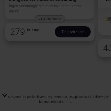
Ingen streamingtjenester er inkluderet i denne
pakke
Vis alt indhold
279
kr. / md.
Tjek adresse
4
Alle vores TV-pakker leveres via internettet. Opsigelse på TV-pakkerne er
løbende måned + 1 md.