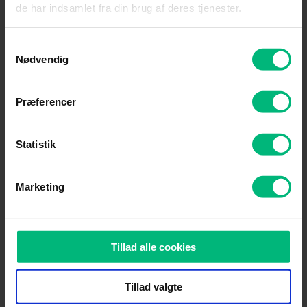
de har indsamlet fra din brug af deres tjenester.
Se Anders Breinholt og kok Julia Prokopenko i et nyt
Samtykkevalg
madprogram, hvor familier dyster om at finde
Nødvendig
danskernes nye madfavorit.
Præferencer
Opdag
Statistik
Marketing
Tillad alle cookies
Tillad valgte