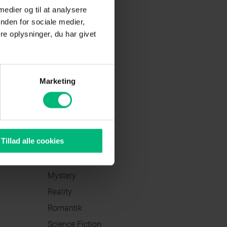
 medier og til at analysere
Biografi
nden for sociale medier,
Dokumentar
e oplysninger, du har givet
Drama
Eventyr
Familie
Marketing
Fantasy
Gyser
Komedie
Tillad alle cookies
Krimi
Mad
Mystery
Reality
Romantik
Science Fiction