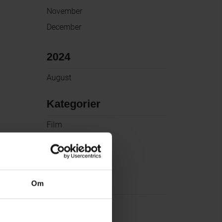
November
December
2024
August
Kategorier
Film
Serier
Reality
Genrer
Om
Action
Adventure