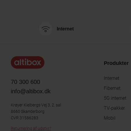
Internet
Produkter
Internet
70 300 600
Fibernet
info@altibox.dk
5G internet
Krøyer Kielbergs Vej 3, 2. sal
TV-pakker
8660 Skanderborg
Mobil
CVR 31586283
Returnering af udstyr?