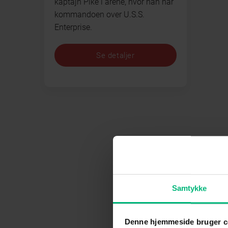
kaptajn Pike i årene, hvor han har
kommandoen over U.S.S.
Enterprise.
Se detaljer
Samtykke
Denne hjemmeside bruger c