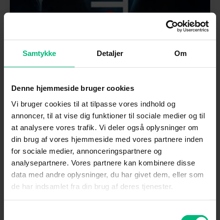
Samtykke
Detaljer
Om
Denne hjemmeside bruger cookies
Juli
Film
Vi bruger cookies til at tilpasse vores indhold og
annoncer, til at vise dig funktioner til sociale medier og til
at analysere vores trafik. Vi deler også oplysninger om
The Accountant 2
din brug af vores hjemmeside med vores partnere inden
for sociale medier, annonceringspartnere og
Christian Wolff og hans bror Brax afslører en dødelig
analysepartnere. Vores partnere kan kombinere disse
sammensværgelse og jagtes af brutale mordere.
data med andre oplysninger, du har givet dem, eller som
de har indsamlet fra din brug af deres tjenester.
Samtykkevalg