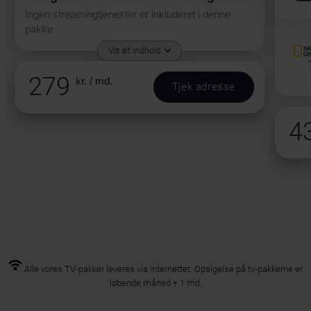
Ingen streamingtjenester er inkluderet i denne
pakke
Vis alt indhold
279
kr. / md.
Tjek adresse
4
Alle vores TV-pakker leveres via internettet. Opsigelse på tv-pakkerne er
løbende måned + 1 md.