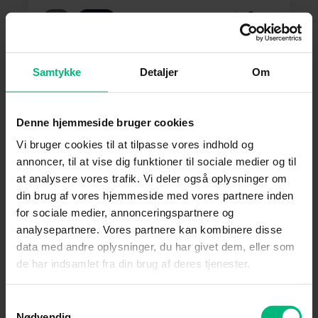
Maj
Film
The Running Man
Samtykke
Detaljer
Om
Et dødeligt gameshow: én mand mod
Denne hjemmeside bruger cookies
systemet – og et publikum, der elsker blod.
Vi bruger cookies til at tilpasse vores indhold og
annoncer, til at vise dig funktioner til sociale medier og til
at analysere vores trafik. Vi deler også oplysninger om
din brug af vores hjemmeside med vores partnere inden
Læs mere
for sociale medier, annonceringspartnere og
analysepartnere. Vores partnere kan kombinere disse
data med andre oplysninger, du har givet dem, eller som
de har indsamlet fra din brug af deres tjenester.
Samtykkevalg
Nødvendig