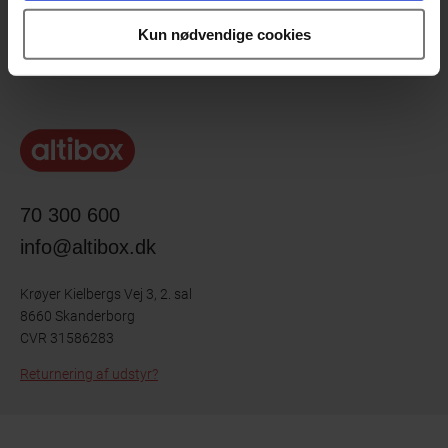
Kun nødvendige cookies
Genveje
70 300 600
info@altibox.dk
Krøyer Kielbergs Vej 3, 2. sal
8660 Skanderborg
CVR 31586283
Returnering af udstyr?