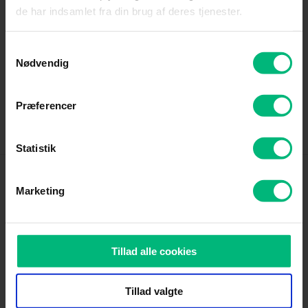
de har indsamlet fra din brug af deres tjenester.
Samtykkevalg
Internet
Tv
Nødvendig
Præferencer
Driftstatus
Kundeservice
Statistik
Produkter
Marketing
Kundeservice
Tillad alle cookies
Om Altibox
Tillad valgte