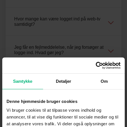
Hvor mange kan være logget ind på web-tv
samtidigt?
Jeg får en fejlmeddelelse, når jeg forsøger at
logge ind. Hvad gør jeg?
PC-/Mac-browsere
Samtykke
Detaljer
Om
Denne hjemmeside bruger cookies
Virker web-tv ikke på din computer?
Vi bruger cookies til at tilpasse vores indhold og
annoncer, til at vise dig funktioner til sociale medier og til
at analysere vores trafik. Vi deler også oplysninger om