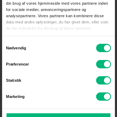
iPad og iPhone
din brug af vores hjemmeside med vores partnere inden
for sociale medier, annonceringspartnere og
analysepartnere. Vores partnere kan kombinere disse
Hvorfor vil kanalen ikke starte, efter en
data med andre oplysninger, du har givet dem, eller som
applikation har ligget i dvale?
de har indsamlet fra din brug af deres tjenester.
Samtykkevalg
Nødvendig
Virker appen ikke?
Præferencer
Hvis du ikke finder svar på netop dit spørgsmål, så skriv til
Statistik
os med det samme – du finder chatten til højre på siden.
Marketing