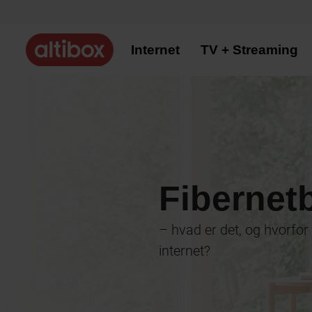
Internet
TV + Streaming
Fibernet
– hvad er det, og hvorfor e
internet?