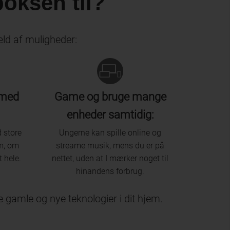
boksen til?
æld af muligheder:
 med
Game og bruge mange
enheder samtidig:
 store
Ungerne kan spille online og
om, om
streame musik, mens du er på
t hele.
nettet, uden at I mærker noget til
hinandens forbrug.
de gamle og nye teknologier i dit hjem.