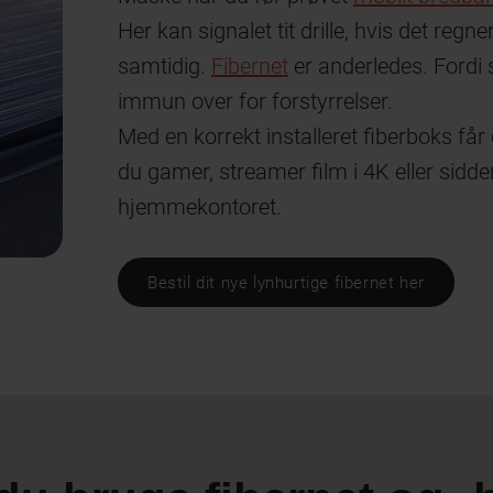
Her kan signalet tit drille, hvis det regn
samtidig.
Fibernet
er anderledes. Fordi s
immun over for forstyrrelser.
Med en korrekt installeret fiberboks får
du gamer, streamer film i 4K eller sidde
hjemmekontoret.
Bestil dit nye lynhurtige fibernet her