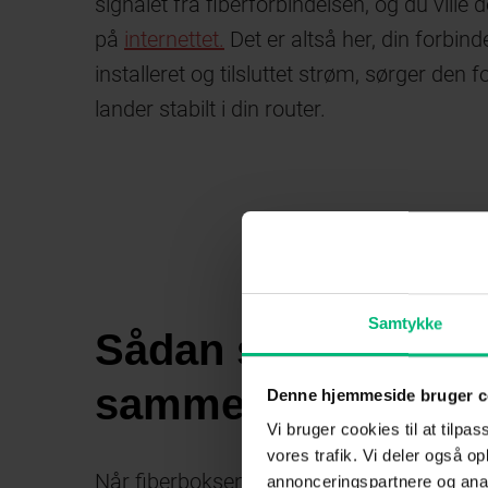
signalet fra fiberforbindelsen, og du vill
på
internettet.
Det er altså her, din forbind
installeret og tilsluttet strøm, sørger den f
lander stabilt i din router.
Samtykke
Sådan spiller boks
sammen
Denne hjemmeside bruger c
Vi bruger cookies til at tilpas
vores trafik. Vi deler også 
Når fiberboksen er på plads, forbinder vi d
annonceringspartnere og anal