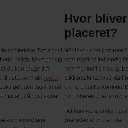
Hvor blive
placeret?
n forbindelse. Det signal,
Når teknikeren kommer for 
t ude i vejen, bevæger sig
som regel en indvendig fi
 at du kan bruge det
kommer ind i din bolig. De
 til data, som din
router
stikkontakt tæt ved, da f
 boks gør; den tager imod
din forbindelse kørende. D
 digitalt, trådløst signal
hvor fiberen udefra møder 
Det kan være, at der også
 ikke kunne modtage
ydersiden af muren, dér hvo