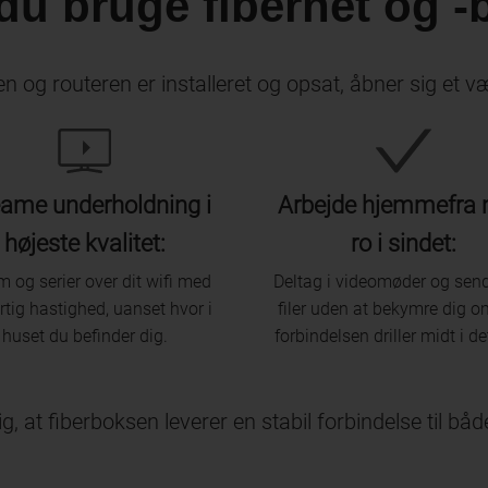
u bruge fibernet og -
n og routeren er installeret og opsat, åbner sig et v
eame underholdning i
Arbejde hjemmefra
højeste kvalitet:
ro i sindet:
lm og serier over dit wifi med
Deltag i videomøder og send
rtig hastighed, uanset hvor i
filer uden at bekymre dig 
huset du befinder dig.
forbindelsen driller midt i de
ig, at fiberboksen leverer en stabil forbindelse til bå