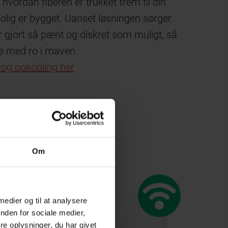
vordan fiberen er trukket frem til din
olig er bygget. Uanset løsningen sørger
er gjort så pænt og diskret som muligt, så
se med ro i maven.
 og opkobling her
Om
 medier og til at analysere
nden for sociale medier,
e oplysninger, du har givet