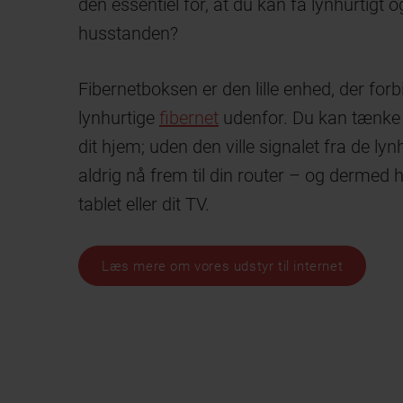
den essentiel for, at du kan få lynhurtigt og
husstanden?
Fibernetboksen er den lille enhed, der for
lynhurtige
fibernet
udenfor. Du kan tænke 
dit hjem; uden den ville signalet fra de lyn
aldrig nå frem til din router – og dermed hel
tablet eller dit TV.
Læs mere om vores udstyr til internet