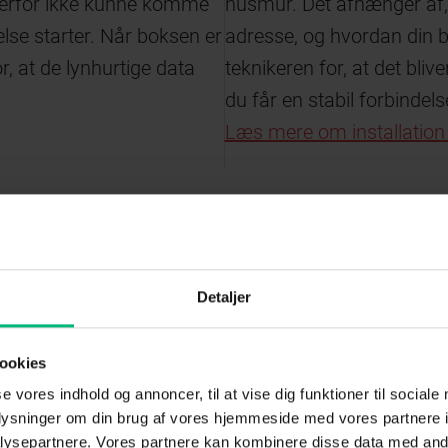
e derfor ikke kunne komme
husmur. Det afhænger af, h
else starter. Når boksen er
adresse, og hvordan din b
or, at de lynhurtige data
teknikeren for, at det bliv
du får en stabil forbindel
Læs mere om installation
Detaljer
en og routeren
ookies
se vores indhold og annoncer, til at vise dig funktioner til sociale
oplysninger om din brug af vores hjemmeside med vores partnere i
en til din router med et kabel.
ysepartnere. Vores partnere kan kombinere disse data med andr