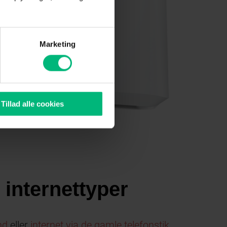
Marketing
Tillad alle cookies
 internettyper
nd
eller
internet via de gamle telefonstik
.