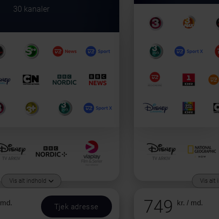
30 kanaler
Vis alt indhold
Vis alt
749
/ md.
kr. / md.
Tjek adresse