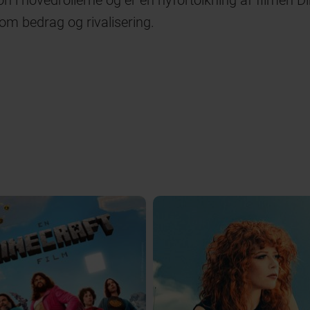
 i hovedrollerne og er en nyfortolkning af filmen D
om bedrag og rivalisering.