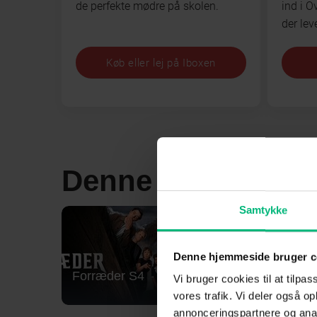
de perfekte mødre på skolen.
ind i O
der lev
Køb eller lej på Iboxen
Denne måneds Mu
Samtykke
Denne hjemmeside bruger c
Forræder S4
Lioness
Vi bruger cookies til at tilpas
vores trafik. Vi deler også 
annonceringspartnere og anal