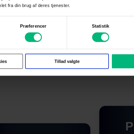
et fra din brug af deres tjenester.
Præferencer
Statistik
pakke fra Altibox er du
derholdning i særkla
ies
Tillad valgte
P