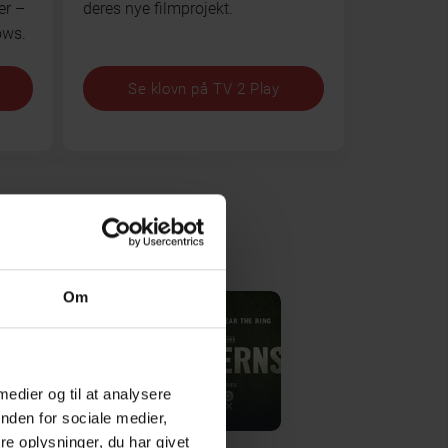
er –
deres nye filmprojekt.
ows.
Se klovn på TV 2 Play
Om
Lanterns
 medier og til at analysere
nden for sociale medier,
e oplysninger, du har givet