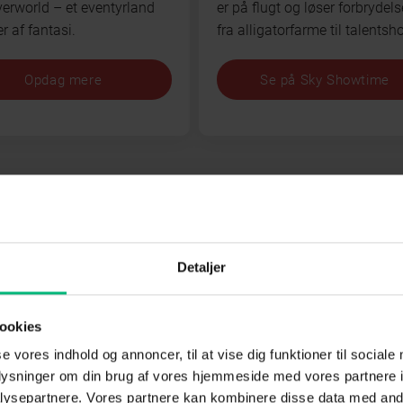
verworld – et eventyrland
er på flugt og løser forbrydels
er af fantasi.
fra alligatorfarme til talentsh
Opdag mere
Se på Sky Showtime
st See
Detaljer
ookies
 S3
Robinson Ekspeditionen
se vores indhold og annoncer, til at vise dig funktioner til sociale
S27
oplysninger om din brug af vores hjemmeside med vores partnere i
ysepartnere. Vores partnere kan kombinere disse data med andr