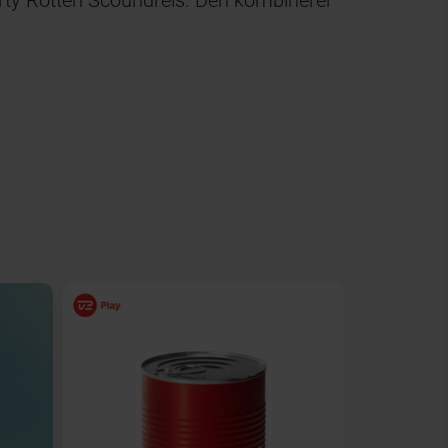
irty Rotten Scoundrels. Den kombinerer