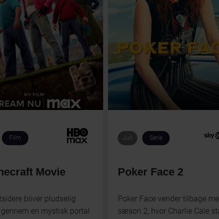
Film
Juli
Serie
necraft Movie
Poker Face 2
tsidere bliver pludselig
Poker Face vender tilbage m
t gennem en mystisk portal
sæson 2, hvor Charlie Cale st