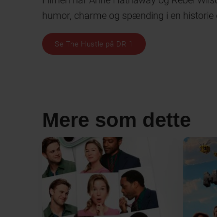
Filmen har Anne Hathaway og Rebel Wilson
humor, charme og spænding i en historie 
Se The Hustle på DR 1
Mere som dette