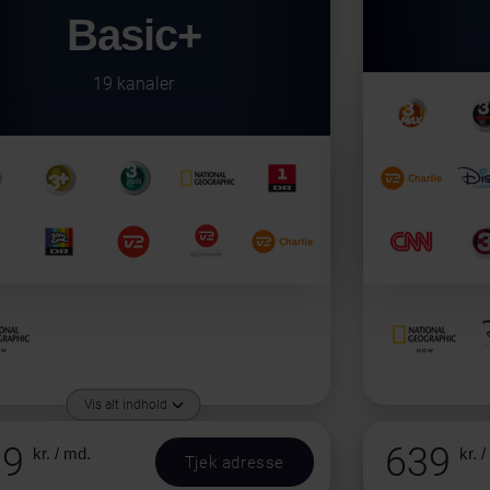
Basic+
19 kanaler
Vis alt indhold
39
639
kr. / md.
kr. 
Tjek adresse