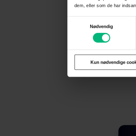
dem, eller som de har indsaml
Samtykkevalg
Nødvendig
Med en TV-
un
Kun nødvendige cook