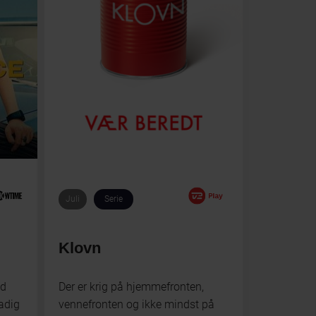
Juli
Serie
Klovn
ed
Der er krig på hjemmefronten,
adig
vennefronten og ikke mindst på