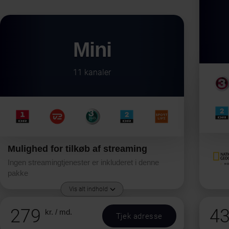
Mini
11 kanaler
Mulighed for tilkøb af streaming
Ingen streamingtjenester er inkluderet i denne
pakke
Vis alt indhold
279
4
kr. / md.
Tjek adresse