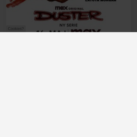
Cookies?
Maj
Serie
Duster
En flugtbilist og en FBI-agent tager kampen op mod
et berygtet forbrydersyndikat.
Alt om Duster