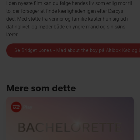
I den nyeste film kan du følge hendes liv som enlig mor til
to, der forsøger at finde kærligheden igen efter Darcys
død. Med støtte fra venner og familie kaster hun sig ud i
datinglivet, og møder både en yngre mand og sin søns
lærer
Se Bridget Jones - Mad about the boy på Altibox Køb og 
Mere som dette