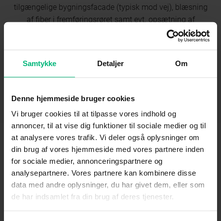
tilgængelige bygningsfacade (typisk mod vej), blæsning
af fiber i fremføringsrøret samt evt. opsætning af
udvendig boks.
Hvis din installation undtagelsesvis skulle kræve ekstra
Samtykke
Detaljer
Om
gravning og ekstra fremføringsrør vil entreprenøren eller
anden repræsentant fra fibernetejeren oplyse dig herom
samt prisen herfor. Altibox vil fakturere dig for evt. ekstra
Denne hjemmeside bruger cookies
gravning og ekstra fremføringsrør.
Vi bruger cookies til at tilpasse vores indhold og
annoncer, til at vise dig funktioner til sociale medier og til
at analysere vores trafik. Vi deler også oplysninger om
din brug af vores hjemmeside med vores partnere inden
for sociale medier, annonceringspartnere og
Aktivering af forbindelse til
analysepartnere. Vores partnere kan kombinere disse
internettet og evt. andre
data med andre oplysninger, du har givet dem, eller som
de har indsamlet fra din brug af deres tjenester.
produkter fra Altibox