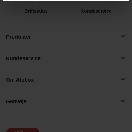
Driftstatus
Kundeservice
Produkter
Kundeservice
Om Altibox
Genveje