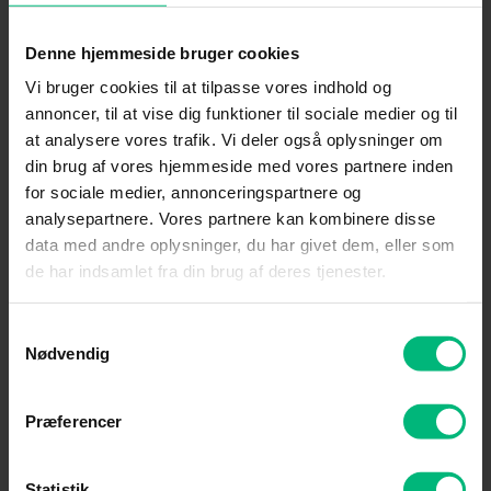
Email
*
Denne hjemmeside bruger cookies
Vi bruger cookies til at tilpasse vores indhold og
annoncer, til at vise dig funktioner til sociale medier og til
Ønsket aktiveringsdato
at analysere vores trafik. Vi deler også oplysninger om
din brug af vores hjemmeside med vores partnere inden
for sociale medier, annonceringspartnere og
analysepartnere. Vores partnere kan kombinere disse
Hemmeligt nummer
data med andre oplysninger, du har givet dem, eller som
de har indsamlet fra din brug af deres tjenester.
Jeg ønsker hemmeligt nummer
Samtykkevalg
Nødvendig
Bemærkninger
Præferencer
Statistik