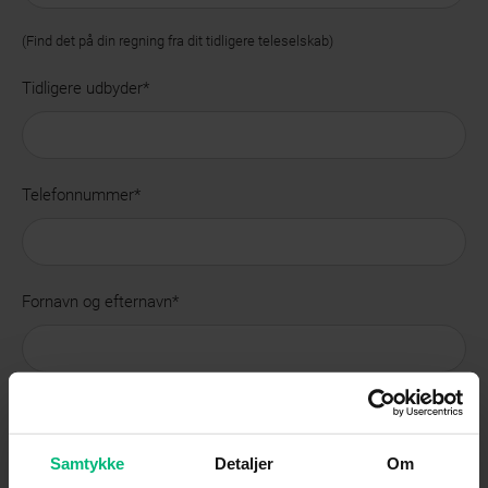
(Find det på din regning fra dit tidligere teleselskab)
Tidligere udbyder
*
Telefonnummer
*
Fornavn og efternavn
*
Adresse*
Samtykke
Detaljer
Om