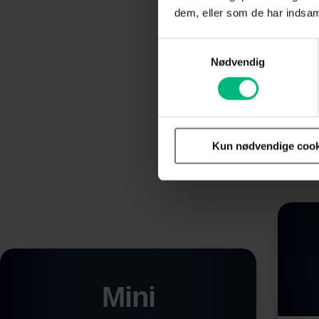
dem, eller som de har indsaml
Med en TV-
Samtykkevalg
un
Nødvendig
Kun nødvendige cook
Mini