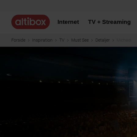
Internet
TV + Streaming
Forside
Inspiration
TV
Must See
Detaljer
Michael