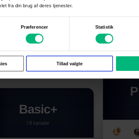
et fra din brug af deres tjenester.
pakke fra Altibox er du
derholdning i særkla
Præferencer
Statistik
ies
Tillad valgte
P
Basic+
19 kanaler