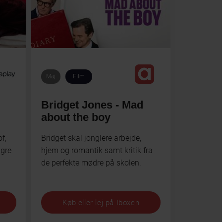
Maj
Film
Bridget Jones - Mad
about the boy
f,
Bridget skal jonglere arbejde,
ngre
hjem og romantik samt kritik fra
de perfekte mødre på skolen.
Køb eller lej på Iboxen