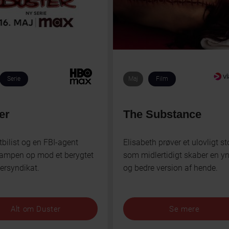
Serie
Maj
Film
er
The Substance
tbilist og en FBI-agent
Elisabeth prøver et ulovligt sto
kampen op mod et berygtet
som midlertidigt skaber en y
ersyndikat.
og bedre version af hende.
Alt om Duster
Se mere