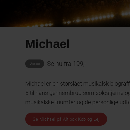
Michael
Se nu fra 199,-
Drama
Michael er en storslået musikalsk biogra
5 til hans gennembrud som solostjerne og 
musikalske triumfer og de personlige ud
Se Michael på Altibox Køb og Lej