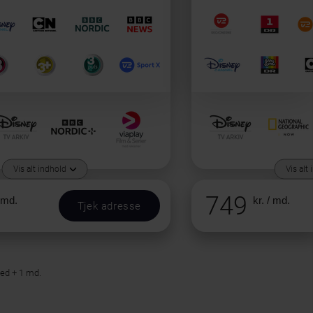
Vis alt indhold
Vis alt
749
/ md.
kr. / md.
Tjek adresse
ned + 1 md.