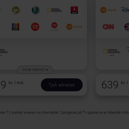
Vis alt indhold
39
639
kr. / md.
kr. 
Tjek adresse
ores TV-pakker leveres via internettet. Opsigelse på TV-pakkerne er løbende må