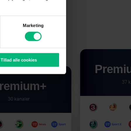
 garanteret
sse
Marketing
Tillad alle cookies
Premiu
37 k
remium+
30 kanaler