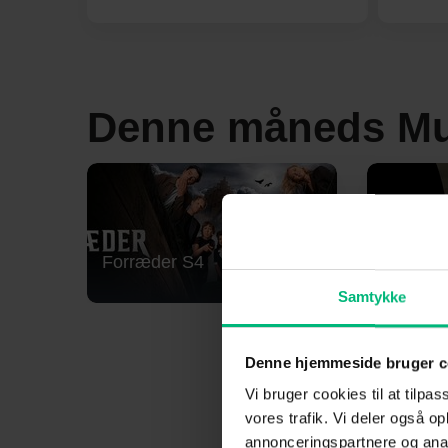
Denne måneds Mu
Forræder S4
Lioness
Samtykke
Denne hjemmeside bruger c
Vi bruger cookies til at tilpas
vores trafik. Vi deler også 
annonceringspartnere og anal