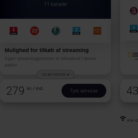
11 kanaler
Mulighed for tilkøb af streaming
Ingen streamingtjenester er inkluderet i denne
pakke
Vis alt indhold
279
4
kr. / md.
Tjek adresse
Alle v