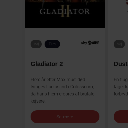
Maj
Film
Maj
Gladiator 2
Dust
Flere år efter Maximus’ død
En flug
tvinges Lucius ind i Colosseum,
tager 
da hans hjem erobres af brutale
forbryd
kejsere.
Se mere