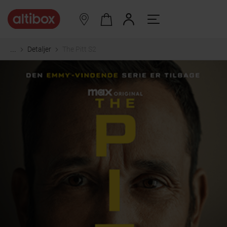
Detaljer
The Pitt S2
...