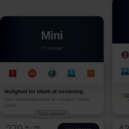
Mini
11 kanaler
Mulighed for tilkøb af streaming
Ingen streamingtjenester er inkluderet i denne
pakke
Vis alt indhold
kr. / md.