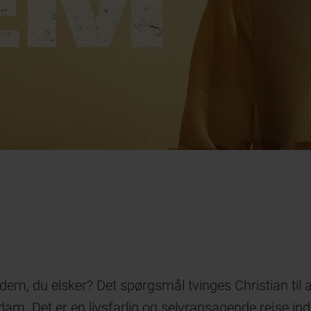
de dem, du elsker? Det spørgsmål tvinges Christian til
am. Det er en livsfarlig og selvransagende rejse ind 