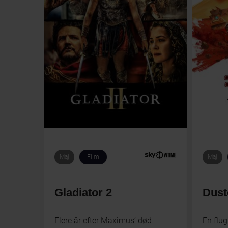
Maj
Film
Maj
Gladiator 2
Dust
Flere år efter Maximus’ død
En flug