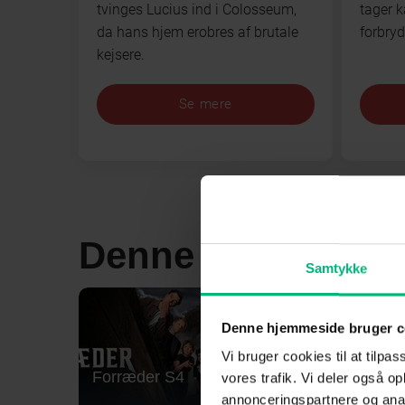
tvinges Lucius ind i Colosseum,
tager 
da hans hjem erobres af brutale
forbryd
kejsere.
Se mere
Denne måneds Mu
Samtykke
Denne hjemmeside bruger c
Vi bruger cookies til at tilpas
Forræder S4
Lioness
vores trafik. Vi deler også 
annonceringspartnere og anal