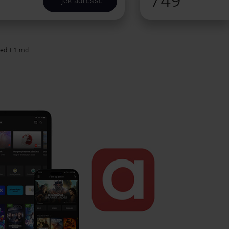
749
Tjek adresse
ned + 1 md.