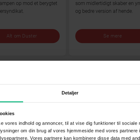
kampen op mod et berygtet
som midlertidigt skaber en y
ersyndikat.
og bedre version af hende.
Alt om Duster
Se mere
st See
Detaljer
ookies
se vores indhold og annoncer, til at vise dig funktioner til sociale
 S3
Robinson Ekspeditionen
oplysninger om din brug af vores hjemmeside med vores partnere i
S27
ysepartnere. Vores partnere kan kombinere disse data med andr