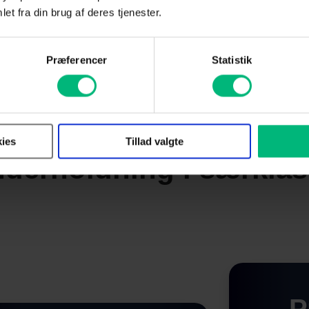
et fra din brug af deres tjenester.
Præferencer
Statistik
pakke fra Altibox er du
ies
Tillad valgte
derholdning i særkla