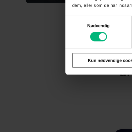
dem, eller som de har indsaml
Samtykkevalg
Nødvendig
Med en TV-
Kun nødvendige cook
un