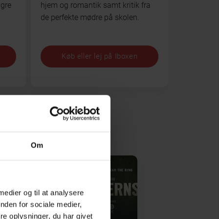
ngre
hjem og romantik samt kritik fra
de perfekte mødre på skolen.
Køb eller lej på Iboxen
Om
 medier og til at analysere
Lanterns
nden for sociale medier,
e oplysninger, du har givet