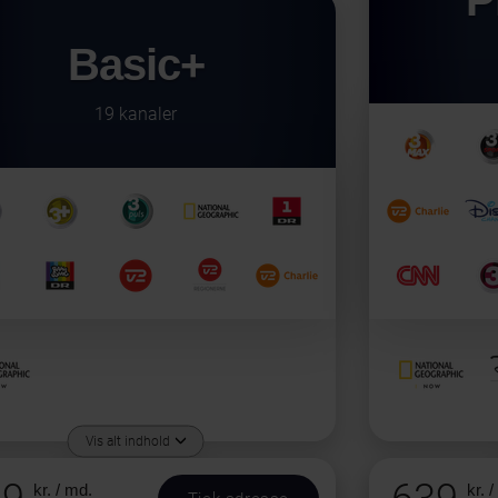
P
Basic+
19 kanaler
Vis alt indhold
kr. / md.
kr. 