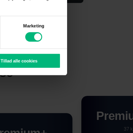
Marketing
 garanteret
Tillad alle cookies
sse
Premiu
37 k