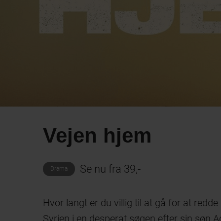
Vejen hjem
Se nu fra 39,-
Drama
Hvor langt er du villig til at gå for at red
Syrien i en desperat søgen efter sin søn Ad