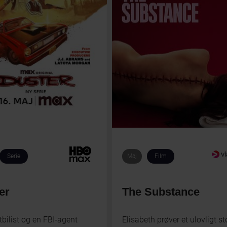
Serie
Maj
Film
er
The Substance
tbilist og en FBI-agent
Elisabeth prøver et ulovligt sto