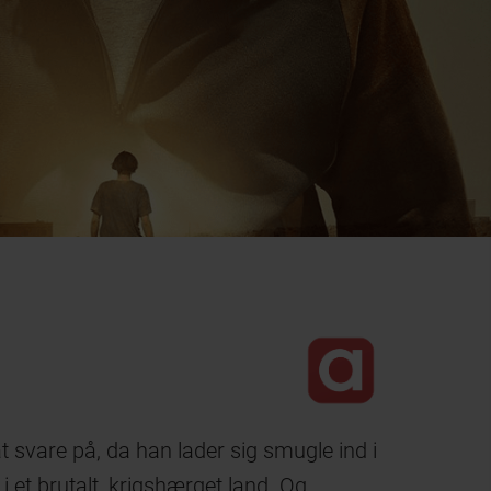
 at svare på, da han lader sig smugle ind i
i et brutalt, krigshærget land. Og