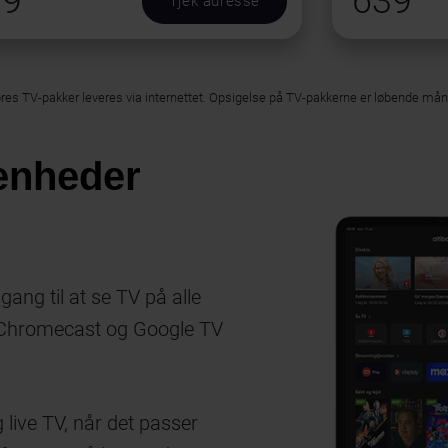
39
639
Tjek adresse
ores TV-pakker leveres via internettet. Opsigelse på TV-pakkerne er løbende må
 enheder
ang til at se TV på alle
, Chromecast og Google TV
 live TV, når det passer