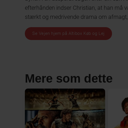
efterhånden indser Christian, at han må væ
stærkt og medrivende drama om afmagt, ti
Se Vejen hjem på Altibox Køb og Lej
Mere som dette