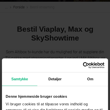
Forside
Bestil streaming
...
Bestil Viaplay, Max og
SkyShowtime
Som Altibox tv-kunde har du mulighed for at supplere din
TV-pakke med streamingtjenester. Log ind i Mit Altibox, se
streamingtjenesterne og bestil.
Samtykke
Detaljer
Om
Internet og TV
Log på med MitID
Denne hjemmeside bruger cookies
Vi bruger cookies til at tilpasse vores indhold og
annoncer, til at vise dig funktioner til sociale medier og til