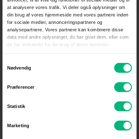
at analysere vores trafik. Vi deler også oplysninger om
din brug af vores hjemmeside med vores partnere inden
Er du ikke kunde endnu, kan du finde vores internet- og tv-
for sociale medier, annonceringspartnere og
produkter her:
analysepartnere. Vores partnere kan kombinere disse
data med andre oplysninger, du har givet dem, eller som
de har indsamlet fra din brug af deres tjenester.
Se internetprodukter her
Se TV-pakker her
Samtykkevalg
Nødvendig
Præferencer
Internet
Tv
Statistik
Marketing
Driftstatus
Kundeservice