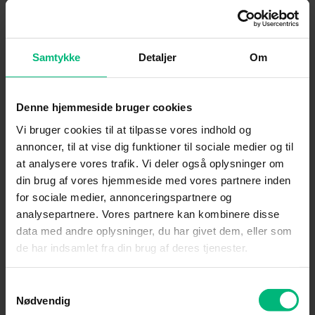
tyveri.
Samtykke
Detaljer
Om
Køb internet fra os – og bliv
Denne hjemmeside bruger cookies
mere tryg
Vi bruger cookies til at tilpasse vores indhold og
annoncer, til at vise dig funktioner til sociale medier og til
at analysere vores trafik. Vi deler også oplysninger om
Det er alle vores internetprodukter, der har inkluderet Tryg
din brug af vores hjemmeside med vores partnere inden
Surf. Tryg Surf er forsikringen, der dækker dig, hvis du
for sociale medier, annonceringspartnere og
bliver udsat for bl.a. identitetstyveri på nettet.
analysepartnere. Vores partnere kan kombinere disse
data med andre oplysninger, du har givet dem, eller som
Se vores internetprodukter her
de har indsamlet fra din brug af deres tjenester.
Samtykkevalg
Nødvendig