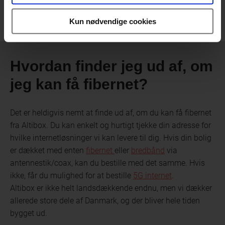
Kun nødvendige cookies
Hvordan finder jeg ud af, om
jeg kan få fibernet?
Det er heldigvis nemt at finde ud af, om du kan få fibernet
fra Altibox. Du kan enkelt og hurtigt tjekke din adresse for
hvilke internetløsninger vi kan levere til dig. Hvis din bolig
er dækket med enten
fibernet
eller
bredbånd
via
antennestik/coax, kan du bestille med det samme. Hvis
ikke, får du mulighed for at bestille
5G internet
.
Altibox er ikke helt landsdækkende endnu, men vi dækker
allerede store dele af Danmark, og der bliver hele tiden
bygget ud.