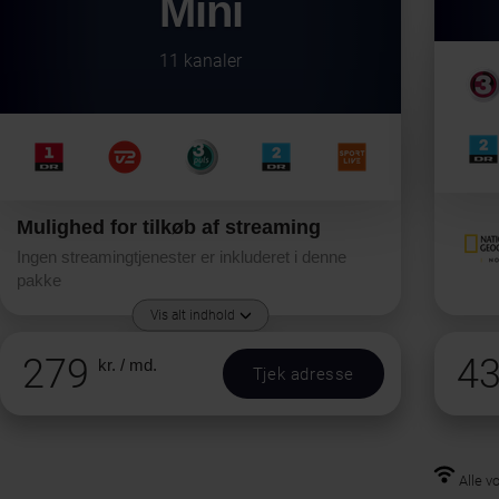
Mini
11 kanaler
Mulighed for tilkøb af streaming
Ingen streamingtjenester er inkluderet i denne
pakke
Vis alt indhold
279
4
kr. / md.
Tjek adresse
Alle v