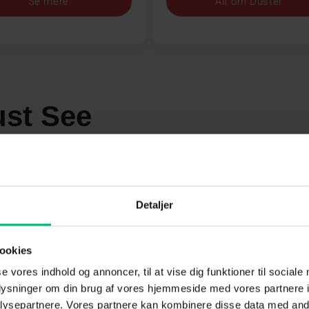
Se mere
Alt om Duster
st See
Detaljer
 S3
Robinson Ekspeditionen
S27
ookies
se vores indhold og annoncer, til at vise dig funktioner til sociale
oplysninger om din brug af vores hjemmeside med vores partnere i
ysepartnere. Vores partnere kan kombinere disse data med andr