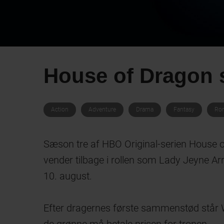
House of Dragon 
Action
Adventure
Drama
Fantasy
Ro
Sæson tre af HBO Original-serien House 
vender tilbage i rollen som Lady Jeyne 
10. august.
Efter dragernes første sammenstød står We