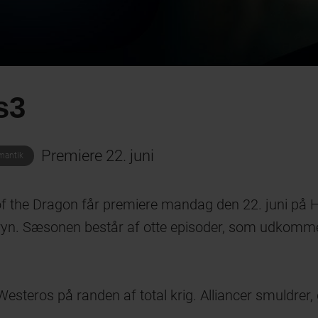
s3
Premiere 22. juni
mantik
of the Dragon får premiere mandag den 22. juni på
Arryn. Sæsonen består af otte episoder, som udkomm
steros på randen af total krig. Alliancer smuldrer, 