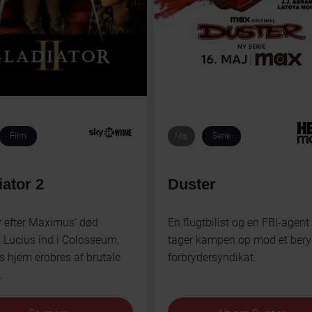
Film
Maj
Serie
iator 2
Duster
r efter Maximus’ død
En flugtbilist og en FBI-agent
 Lucius ind i Colosseum,
tager kampen op mod et bery
s hjem erobres af brutale
forbrydersyndikat.
.