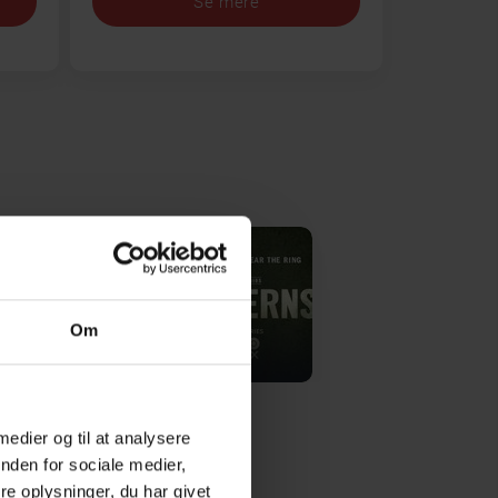
Se mere
Om
Lanterns
 medier og til at analysere
nden for sociale medier,
e oplysninger, du har givet