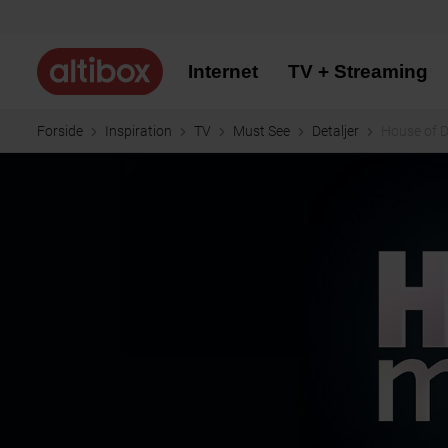
Internet
TV + Streaming
Forside
Inspiration
TV
Must See
Detaljer
House of 