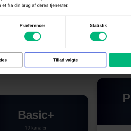
et fra din brug af deres tjenester.
pakke fra Altibox er du
Præferencer
Statistik
derholdning i særkla
ies
Tillad valgte
P
Basic+
19 kanaler