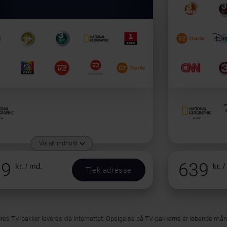
Vis alt indhold
39
639
kr. / md.
kr. 
Tjek adresse
ores TV-pakker leveres via internettet. Opsigelse på TV-pakkerne er løbende må