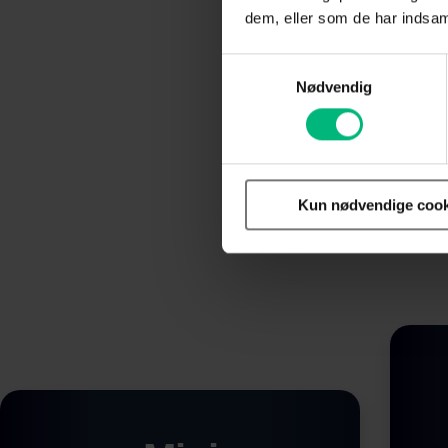
dem, eller som de har indsaml
Samtykkevalg
Med en TV-
Nødvendig
un
Kun nødvendige cook