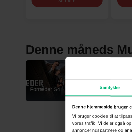
Se mere
Denne måneds Mu
Samtykke
Forræder S4
Lioness
Denne hjemmeside bruger c
Vi bruger cookies til at tilpas
vores trafik. Vi deler også 
annonceringspartnere og anal