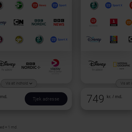
Vis alt indhold
Vis alt
749
/ md.
kr. / md.
Tjek adresse
ned + 1 md.