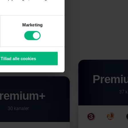
 garanteret
Marketing
sse
Tillad alle cookies
Premiu
37 k
remium+
30 kanaler