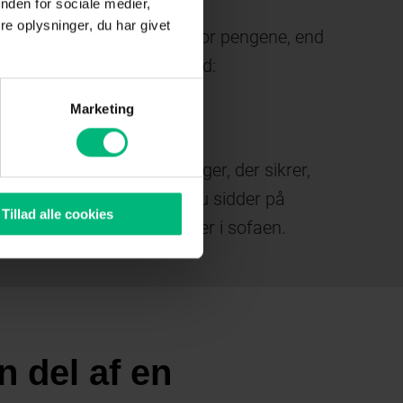
nden for sociale medier,
e oplysninger, du har givet
n I få langt mere indhold for pengene, end
et handler også om tryghed:
Marketing
derne udstyr:
leverer moderne wifi-løsninger, der sikrer,
farten holder, uanset om du sidder på
Tillad alle cookies
mmekontoret eller streamer i sofaen.
n del af en