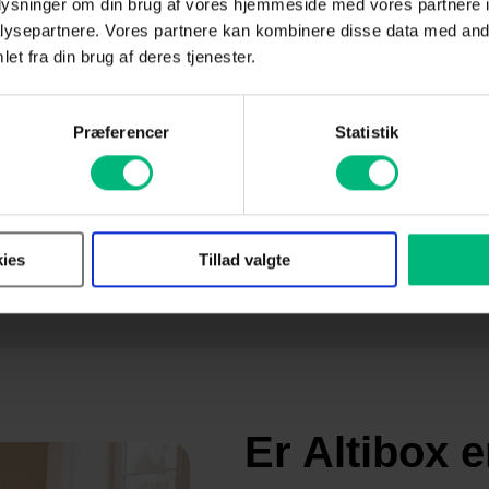
oplysninger om din brug af vores hjemmeside med vores partnere i
ysepartnere. Vores partnere kan kombinere disse data med andr
es indkøbsstyrke. Når I er mange, der går sammen, ka
et fra din brug af deres tjenester.
eltkunde. Men det handler ikke kun om økonomi – d
Præferencer
Statistik
Alt-i-én-løsning:
Mo
Du kan ofte samle både TV og lynhurtigt
Vi 
internet samme sted, så du kun skal forholde
at 
ies
Tillad valgte
dig til én udbyder.
hje
Er Altibox e