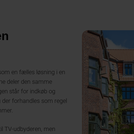
en
som en fælles løsning i en
erne deler den samme
ngen står for indkøb og
og der forhandles som regel
emmer.
 til TV-udbyderen, men