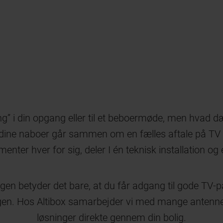
g” i din opgang eller til et beboermøde, men hvad dæ
dine naboer går sammen om en fælles aftale på TV og
er hver for sig, deler I én teknisk installation og 
gen betyder det bare, at du får adgang til gode TV-pa
ingen. Hos Altibox samarbejder vi med mange antenne
løsninger direkte gennem din bolig.