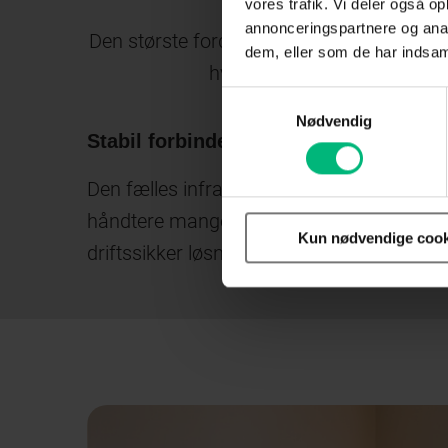
vores trafik. Vi deler også 
annonceringspartnere og anal
Den største fordel er uden tvivl den fæll
dem, eller som de har indsaml
hvis du stod alene som enk
Samtykkevalg
Nødvendig
Stabil forbindelse:
Den fælles infrastruktur er bygget til at
håndtere mange brugere, hvilket sikrer en
Kun nødvendige cook
driftssikker løsning.