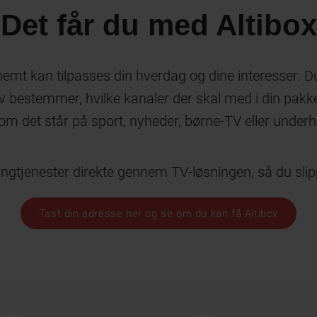
Det får du med Altibox
 nemt kan tilpasses din hverdag og dine interesser.
v bestemmer, hvilke kanaler der skal med i din pakke
om det står på sport, nyheder, børne-TV eller underh
gtjenester direkte gennem TV-løsningen, så du slip
Tast din adresse her og se om du kan få Altibox