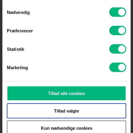
Samtykkevalg
Nødvendig
Driftstatus
Kundeservice
Præferencer
Statistik
Produkter
Marketing
Kundeservice
Om Altibox
Tillad alle cookies
Tillad valgte
Genveje
Kun nødvendige cookies