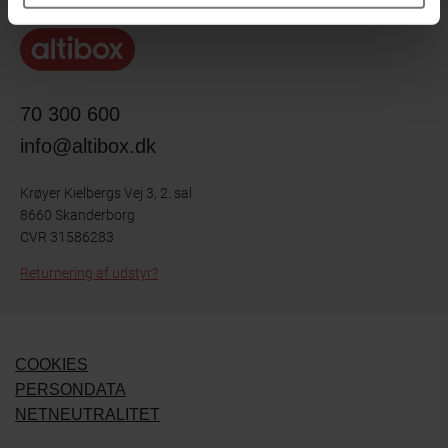
70 300 600
info@altibox.dk
Krøyer Kielbergs Vej 3, 2. sal
8660 Skanderborg
CVR 31586283
Returnering af udstyr?
COOKIES
PERSONDATA
NETNEUTRALITET