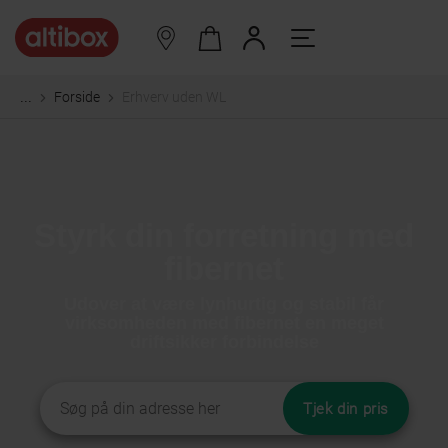
Forside
Erhverv uden WL
...
Styrk din forretning med
fibernet
Udover at være lynhurtig og stabil får
virksomheden med fibernet en meget
driftsikker forbindelse