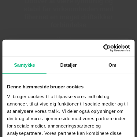
Udover at være lynhurtig og
stabil får virksomheden med
fibernet en meget driftsikker
forbindelse
Ret adresse
Samtykke
Detaljer
Om
Vi kan desværre ikke levere fiber på din
adresse –
men kontakt os for at høre mere om dine
Denne hjemmeside bruger cookies
muligheder.
Vi bruger cookies til at tilpasse vores indhold og
annoncer, til at vise dig funktioner til sociale medier og til
at analysere vores trafik. Vi deler også oplysninger om
din brug af vores hjemmeside med vores partnere inden
for sociale medier, annonceringspartnere og
analysepartnere. Vores partnere kan kombinere disse