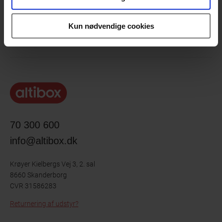
Om Altibox
Kun nødvendige cookies
Genveje
70 300 600
info@altibox.dk
Krøyer Kielbergs Vej 3, 2. sal
8660 Skanderborg
CVR 31586283
Returnering af udstyr?