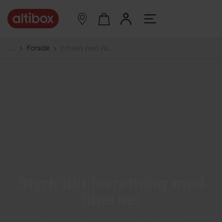
Forside
Erhverv med WL
...
Styrk din forretning med
fibernet