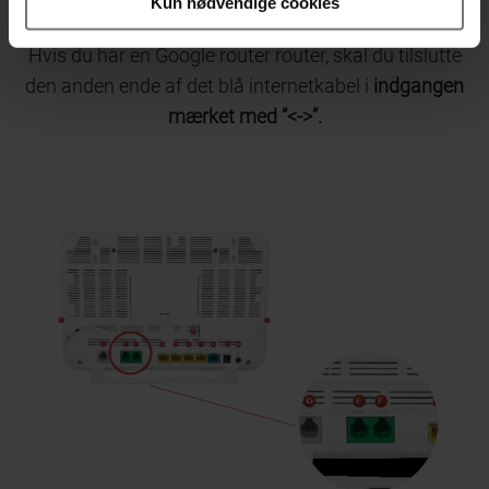
Kun nødvendige cookies
Hvis du har en Google router router, skal du tilslutte
den anden ende af det blå internetkabel i
indgangen
mærket med “<->”.