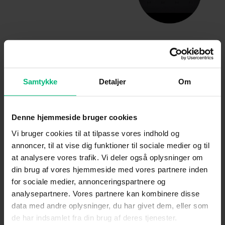
b)
Samtykke
Detaljer
Om
Har du din egen router?
Denne hjemmeside bruger cookies
OBS: Dette er blot et eksempel på en router. Din
Vi bruger cookies til at tilpasse vores indhold og
router kan sagtens se anderledes ud, men princippet
annoncer, til at vise dig funktioner til sociale medier og til
er det samme uanset router.
at analysere vores trafik. Vi deler også oplysninger om
din brug af vores hjemmeside med vores partnere inden
Tilslut den anden ende af det blå internetkabel i
for sociale medier, annonceringspartnere og
en
ledig
internetindgang (D-G)
bagpå din egen
analysepartnere. Vores partnere kan kombinere disse
router, som illustreret på billedet.
data med andre oplysninger, du har givet dem, eller som
de har indsamlet fra din brug af deres tjenester.