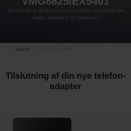
VMG8825/EX5401
Se herunder en guide trin for trin, hvordan du tilslutter din
telefon-adapter til din fiberboks.
Adapter
Fiberboks vmg8825
...
Tilslutning af din nye telefon-
adapter