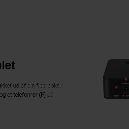
blet
ukket ud af din fiberboks, i
 og et telefonrør (F)
på