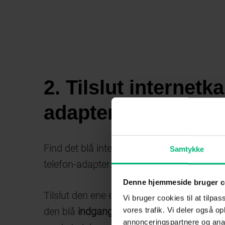
2. Tilslut internetkab
adapteren
Find det blå internetkabel, der ligger i 
Samtykke
telefon-adapter.
Denne hjemmeside bruger c
Tilslut den ene ende af det blå internetkab
Vi bruger cookies til at tilpas
den blå
indgang (D)
, som vist på billedet
vores trafik. Vi deler også 
annonceringspartnere og anal