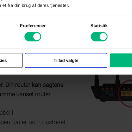
et fra din brug af deres tjenester.
Præferencer
Statistik
blet til din
ies
Tillad valgte
r. Din router kan sagtens
samme uanset router.
abel i
en router, som illustreret