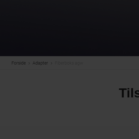
Forside
Adapter
Fiberboks agw
Til