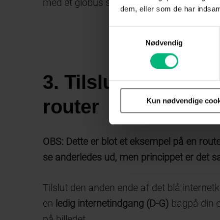
med et globus symbol.
dem, eller som de har indsaml
Samtykkevalg
Nødvendig
3. Tilslut internetka
router
Kun nødvendige cook
OBS: Dette er blot et eksempel på en route
se anderledes ud, men princippet er det 
Tilslut den anden ende af det blå internetk
en
ledig
internetindgang (D-G)
bagpå din eg
på billedet.