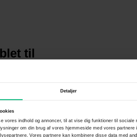
let til
kassen sammen med din
Detaljer
ookies
el
i telefon-adapteren i
se vores indhold og annoncer, til at vise dig funktioner til sociale
. Indgang D er markeret
oplysninger om din brug af vores hjemmeside med vores partnere i
ysepartnere. Vores partnere kan kombinere disse data med andr